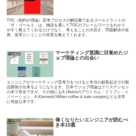
TOC（制約の理論）思考プロセスの解説書であるゴールドラットの
「ザ・ゴール２」は、物語を通してTOCのフレームワークをわかり
やすく教えてくれるだけでなく、考えることの大切さ、問題解決や改
善、改革ということの本質を教えてくれます。
マーケティング意識に目覚めたジ
一生勉強
ョブ理論との出会い
エンジニアがマーケティング思考力をつけると本当の顧客起点での製
品開発が出来るようになります。日本でジョブ理論はクリステンセン
の本で有名ですが、その他にもA.Ulwickのアウトカム・ドリブン・イ
ノベーション、A.KlementのWhen coffee & kale compteなども非常
に有益な本です。
偉くなりたいエンジニアが読むべ
一生勉強
き本10選