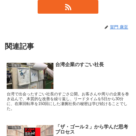
賀門 康至
関連記事
台湾企業のすごい社長
一生勉強
台湾で出会ったすごい社長のすごさ公開。お客さんや周りの企業を巻
き込んで、本質的な改善を繰り返し、リードタイムを5日から30分
に、在庫回転率を150回にした凄腕社長の秘密は学び続けることでし
た。
「ザ・ゴール２」から学んだ思考
一生勉強
プロセス